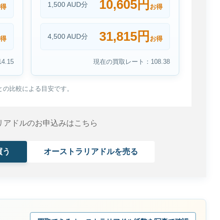
10,605円
1,500 AUD分
得
お得
31,815円
4,500 AUD分
得
お得
.15
現在の買取レート：108.38
との比較による目安です。
リアドルのお申込みはこちら
買う
オーストラリアドルを売る