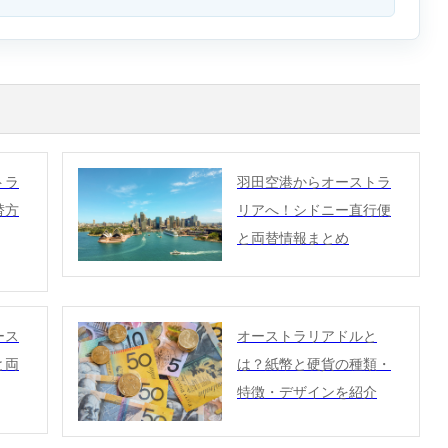
トラ
羽田空港からオーストラ
替方
リアへ！シドニー直行便
と両替情報まとめ
ース
オーストラリアドルと
と両
は？紙幣と硬貨の種類・
特徴・デザインを紹介