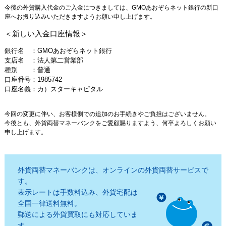
今後の外貨購入代金のご入金につきましては、GMOあおぞらネット銀行の新口
座へお振り込みいただきますようお願い申し上げます。
＜新しい入金口座情報＞
銀行名 ：GMOあおぞらネット銀行
支店名 ：法人第二営業部
種別 ：普通
口座番号：1985742
口座名義：カ）スターキャピタル
今回の変更に伴い、お客様側での追加のお手続きやご負担はございません。
今後とも、外貨両替マネーバンクをご愛顧賜りますよう、何卒よろしくお願い
申し上げます。
外貨両替マネーバンクは、オンラインの外貨両替サービスで
す。
表示レートは手数料込み、外貨宅配は
全国一律送料無料。
郵送による外貨買取にも対応していま
す。