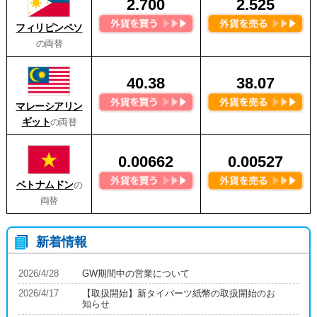
2.700
2.525
フィリピンペソ
の両替
40.38
38.07
マレーシアリン
ギット
の両替
0.00662
0.00527
ベトナムドン
の
両替
新着情報
2026/4/28
GW期間中の営業について
2026/4/17
【取扱開始】新タイバーツ紙幣の取扱開始のお
知らせ