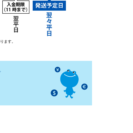
いります。
。