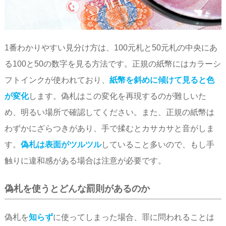
1番わかりやすい見分け方は、100元札と50元札の中央にあ
る100と50の数字を見る方法です。正規の紙幣にはカラーシ
フトインクが使われており、
紙幣を斜めに傾けて見ると色
が変化
します。偽札はこの変化を再現するのが難しいた
め、明るい場所で確認してください。また、正規の紙幣は
わずかにざらつきがあり、手で揉むとカサカサと音がしま
す。
偽札は表面がツルツル
していること多いので、もし手
触りに違和感がある場合は注意が必要です。
偽札を使うとどんな罰則があるのか
偽札を
知らず
に使ってしまった場合、罪に問われることは