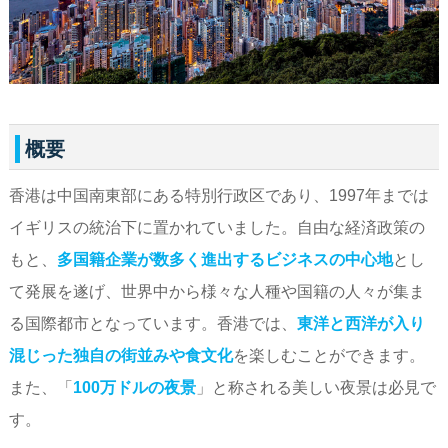
概要
香港は中国南東部にある特別行政区であり、1997年までは
イギリスの統治下に置かれていました。自由な経済政策の
もと、
多国籍企業が数多く進出するビジネスの中心地
とし
て発展を遂げ、世界中から様々な人種や国籍の人々が集ま
る国際都市となっています。香港では、
東洋と西洋が入り
混じった独自の街並みや食文化
を楽しむことができます。
また、「
100万ドルの夜景
」と称される美しい夜景は必見で
す。