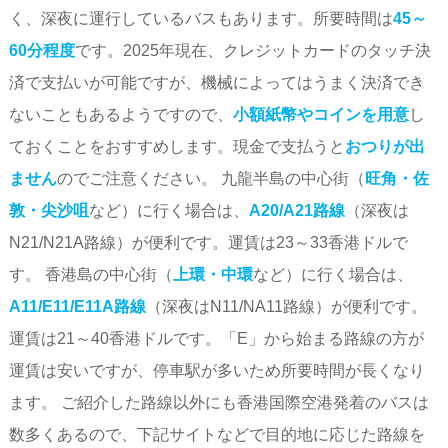
く、深夜に運行しているバスもあります。所要時間は
45～
60分程度
です。2025年現在、クレジットカードのタッチ決
済で支払いが可能ですが、機械によってはうまく決済でき
ないこともあるようですので、
小額紙幣やコインを用意
し
ておくことをおすすめします。現金で支払うと
おつりが出
ません
のでご注意ください。 九龍半島の中心街（
旺角・佐
敦・尖沙咀
など）に行く場合は、
A20/A21路線
（深夜は
N21/N21A路線）が便利です。運賃は23～33香港ドルで
す。 香港島の中心街（
上環・中環
など）に行く場合は、
A11/E11/E11A路線
（深夜はN11/NA11路線）が便利です。
運賃は21～40香港ドルです。「E」から始まる路線の方が
運賃は安いですが、停車駅が多いため所要時間が長くなり
ます。 ご紹介した路線以外にも香港国際空港発着のバスは
数多くあるので、下記サイトなどで目的地に応じた路線を