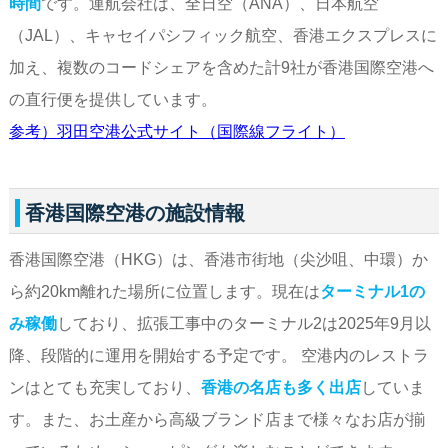
時間
です。運航会社は、全日空（ANA）、日本航空
（JAL）、キャセイパシフィック航空、香港エクスプレスに
加え、複数のコードシェアを含めた計9社が香港国際空港へ
の直行便を提供しています。
参考）羽田空港公式サイト（国際線フライト）
香港国際空港の施設情報
香港国際空港（HKG）は、香港市街地（尖沙咀、中環）か
ら約20km離れた場所に位置します。現在は
ターミナル1の
み稼働
しており、拡張工事中のターミナル2は2025年9月以
降、段階的に運用を開始する予定です。 空港内のレストラ
ンはとても充実しており、
香港の名店も多く出店
していま
す。また、お土産から高級ブランド店まで様々なお店が揃