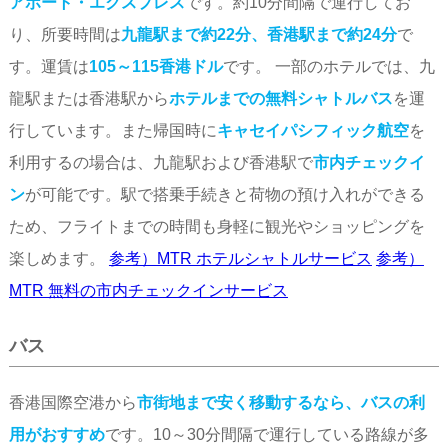
アポート・エクスプレス
です。約10分間隔で運行してお
り、所要時間は
九龍駅まで約22分、香港駅まで約24分
で
す。運賃は
105～115香港ドル
です。 一部のホテルでは、九
龍駅または香港駅から
ホテルまでの無料シャトルバス
を運
行しています。また帰国時に
キャセイパシフィック航空
を
利用するの場合は、九龍駅および香港駅で
市内チェックイ
ン
が可能です。駅で搭乗手続きと荷物の預け入れができる
ため、フライトまでの時間も身軽に観光やショッピングを
楽しめます。
参考）MTR ホテルシャトルサービス
参考）
MTR 無料の市内チェックインサービス
バス
香港国際空港から
市街地まで安く移動するなら、バスの利
用がおすすめ
です。10～30分間隔で運行している路線が多