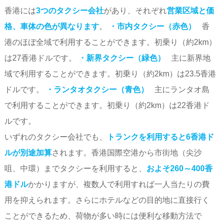
香港には
3つのタクシー会社
があり、それぞれ
営業区域と価
格、車体の色が異なります
。
・市内タクシー（赤色）
香
港のほぼ全域で利用することができます。初乗り（約2km）
は27香港ドルです。
・新界タクシー（緑色）
主に新界地
域で利用することができます。初乗り（約2km）は23.5香港
ドルです。
・ランタオタクシー（青色）
主にランタオ島
で利用することができます。初乗り（約2km）は22香港ド
ルです。
いずれのタクシー会社でも、
トランクを利用すると6香港ド
ルが別途加算
されます。香港国際空港から市街地（尖沙
咀、中環）までタクシーを利用すると、
およそ260～400香
港ドル
かかりますが、複数人で利用すれば一人当たりの費
用を抑えられます。さらにホテルなどの目的地に直接行く
ことができるため、荷物が多い時には便利な移動方法で