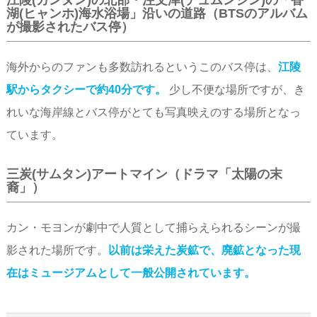
江陵(カンヌン)の北部・注文津(チュムンジン)の「香
湖(ヒャンホ)海水浴場」沿いの道路（BTSのアルバム
が撮影されたバス停）
海外からのファンも多数訪れるというこのバス停は、
江陵
駅からタクシーで約40分です。
少し不便な場所ですが、き
れいな海岸線とバス停がとても写真映えのする場所となっ
ています。
三炭(サムタン)アートマイン（ドラマ「太陽の末
裔」）
カン・モヨンが劇中で人質として捕らえられるシーンが撮
影された場所です。
以前は栄えた炭鉱で、廃鉱となった現
在はミュージアムとして一般公開されています。