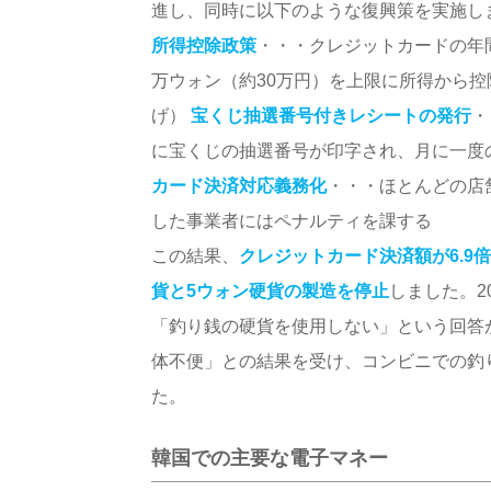
進し、同時に以下のような復興策を実施し
所得控除政策
・・・クレジットカードの年間
万ウォン（約30万円）を上限に所得から控
げ）
宝くじ抽選番号付きレシートの発行
・
に宝くじの抽選番号が印字され、月に一度
カード決済対応義務化
・・・ほとんどの店
した事業者にはペナルティを課する
この結果、
クレジットカード決済額が6.9
貨と5ウォン硬貨の製造を停止
しました。2
「釣り銭の硬貨を使用しない」という回答
体不便」との結果を受け、コンビニでの釣
た。
韓国での主要な電子マネー