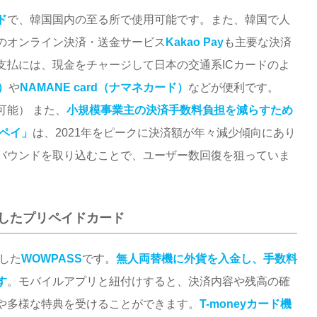
ド
で、韓国国内の至る所で使用可能です。また、韓国で人
のオンライン決済・送金サービス
Kakao Pay
も主要な決済
支払には、現金をチャージして日本の交通系ICカードのよ
ド）
や
NAMANE card（ナマネカード）
などが便利です。
可能） また、
小規模事業主の決済手数料負担を減らすため
ロペイ」
は、2021年をピークに決済額が年々減少傾向にあり
バウンドを取り込むことで、ユーザー数回復を狙っていま
したプリペイドカード
始した
WOWPASS
です。
無人両替機に外貨を入金し、手数料
す
。モバイルアプリと紐付けすると、決済内容や残高の確
や多様な特典を受けることができます。
T-moneyカード機