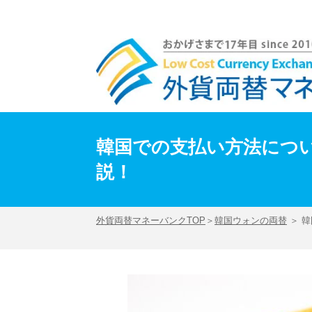
韓国での支払い方法について深堀り！紙幣・クレジットカード・電子マネーに付いて解
韓国での支払い方法につ
説！
外貨両替マネーバンクTOP
＞
韓国ウォンの両替
＞ 