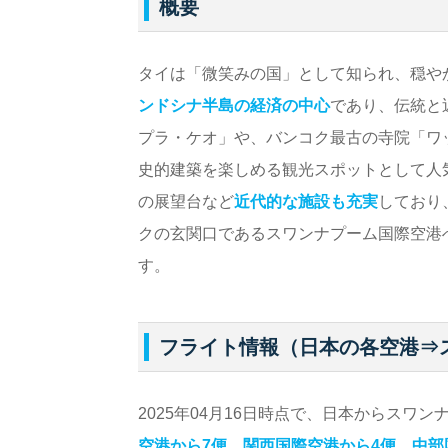
概要
タイは「微笑みの国」として知られ、穏や
ンドシナ半島の経済の中心
であり、伝統と
プラ・ケオ」や、バンコク最古の寺院「ワ
史的建築を楽しめる観光スポットとして人
の展望台など
近代的な施設も充実
しており
クの玄関口であるスワンナプーム国際空港
す。
フライト情報（日本の各空港⇒
2025年04月16日時点で、日本からスワ
空港から7便、関西国際空港から4便、中部