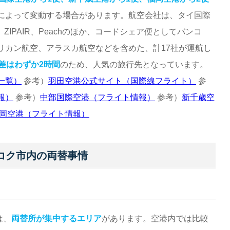
によって変動する場合があります。航空会社は、タイ国際
ZIPAIR、Peachのほか、コードシェア便としてバンコ
リカン航空、アラスカ航空などを含めた、計17社が運航し
差はわずか2時間
のため、人気の旅行先となっています。
一覧）
参考）
羽田空港公式サイト（国際線フライト）
参
報）
参考）
中部国際空港（フライト情報）
参考）
新千歳空
岡空港（フライト情報）
コク市内の両替事情
は、
両替所が集中するエリア
があります。空港内では比較