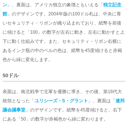
ン
」、裏面は、アメリカ独立の象徴ともいえる「
独立記念
館
」のデザインです。2004年版の100ドル札は、中央に青
いセキュリティ・リボンが織り込まれており、紙幣を前後
に傾けると「100」の数字が左右に動き、左右に動かすと上
下に動く仕組みです。また、セキュリティ・リボン右横に
あるインク瓶の中のベルの色は、紙幣を45度傾けると赤褐
色から緑に変化します。
50ドル
表面は、南北戦争で北軍を優勝に導き、その後、第18代大
統領となった「
ユリシーズ・S・グラント
」、裏面は「
連邦
議会議事堂
」のデザインです。紙幣を45度傾けると、右下
にある「50」の数字が赤褐色から緑に変わります。