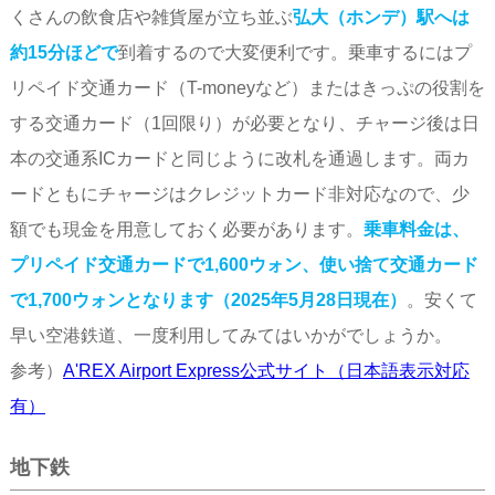
くさんの飲食店や雑貨屋が立ち並ぶ
弘大（ホンデ）駅へは
約15分ほどで
到着するので大変便利です。乗車するにはプ
リペイド交通カード（T-moneyなど）またはきっぷの役割を
する交通カード（1回限り）が必要となり、チャージ後は日
本の交通系ICカードと同じように改札を通過します。両カ
ードともにチャージはクレジットカード非対応なので、少
額でも現金を用意しておく必要があります。
乗車料金は、
プリペイド交通カードで1,600ウォン、使い捨て交通カード
で1,700ウォンとなります（2025年5月28日現在）
。安くて
早い空港鉄道、一度利用してみてはいかがでしょうか。
参考）
A'REX Airport Express公式サイト（日本語表示対応
有）
地下鉄