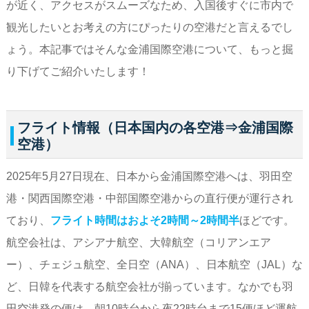
が近く、アクセスがスムーズなため、入国後すぐに市内で
観光したいとお考えの方にぴったりの空港だと言えるでし
ょう。本記事ではそんな金浦国際空港について、もっと掘
り下げてご紹介いたします！
フライト情報（日本国内の各空港⇒金浦国際
空港）
2025年5月27日現在、日本から金浦国際空港へは、羽田空
港・関西国際空港・中部国際空港からの直行便が運行され
ており、
フライト時間はおよそ2時間～2時間半
ほどです。
航空会社は、アシアナ航空、大韓航空（コリアンエア
ー）、チェジュ航空、全日空（ANA）、日本航空（JAL）な
ど、日韓を代表する航空会社が揃っています。なかでも羽
田空港発の便は、朝10時台から夜22時台まで15便ほど運航