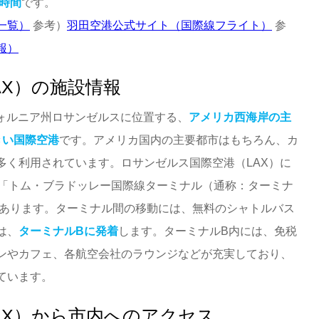
ト時間
です。
一覧）
参考）
羽田空港公式サイト（国際線フライト）
参
報）
AX）の施設情報
フォルニア州ロサンゼルスに位置する、
アメリカ西海岸の主
きい国際空港
です。アメリカ国内の主要都市はもちろん、カ
多く利用されています。ロサンゼルス国際空港（LAX）に
の「トム・ブラドッレー国際線ターミナル（通称：ターミナ
があります。ターミナル間の移動には、無料のシャトルバス
は、
ターミナルBに発着
します。ターミナルB内には、免税
ンやカフェ、各航空会社のラウンジなどが充実しており、
ています。
AX）から市内へのアクセス