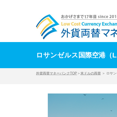
ロサンゼルス国際空港（LAX）まとめ！直行便・施設・市内アクセス情報 | 外貨両
ロサンゼルス国際空港（L
外貨両替マネーバンクTOP
＞
米ドルの両替
＞ ロサ