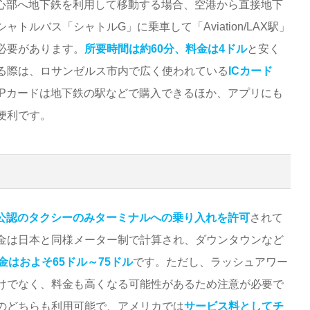
中心部へ地下鉄を利用して移動する場合、空港から直接地下
ルバス「シャトルG」に乗車して「Aviation/LAX駅」
必要があります。
所要時間は約60分、料金は4ドル
と安く
る際は、ロサンゼルス市内で広く使われている
ICカード
APカードは地下鉄の駅などで購入できるほか、アプリにも
便利です。
公認のタクシーのみターミナルへの乗り入れを許可
されて
金は日本と同様メーター制で計算され、ダウンタウンなど
金はおよそ65ドル～75ドル
です。ただし、ラッシュアワー
けでなく、料金も高くなる可能性があるため注意が必要で
のどちらも利用可能で、アメリカでは
サービス料としてチ