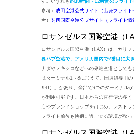
す。いずれも
約10時間～12時間のフライ
参考）
成田空港公式サイト（出発フライト
考）
関西国際空港公式サイト（フライト情
ロサンゼルス国際空港（L
ロサンゼルス国際空港（LAX）は、カリ
要ハブ空港で、アメリカ国内で2番目に大
ナダやメキシコなどへの乗継空港としても
はターミナル1～8に加えて、国際線専用
ルB）」があり、全部で9つのターミナル
が利用可能です。日本からの直行便の多く
店やブランドショップをはじめ、レストラ
フライト前後も快適に過ごせる環境が整っ
ロサンゼルス国際空港（L